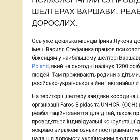
ШЕЛТЕРАХ ВАРШАВИ. РЕАБІ
ДОРОСЛИХ.
Ось уже декілька місяців Ірина Лукеча до
імені Василя Стефаника працює психолог
біженцям у найбільшому шелтері Варшав
Poland
, який на сьогодні налічує 1200 осі
людей. Там проживають родини з дітьми, 
російсько-української війни і які знайшл
На території шелтеру завдяки координації
організації Faros Elpidas та UNHCR (ООН)
реабілітаційні заняття для дітей, також п
проводяться індивідуальні консультації 
яскраво виражені ознаки посттравматично
надання допомоги українським людям в ч