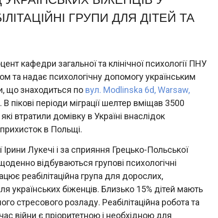
ЛІТАЦІЙНІ ГРУПИ ДЛЯ ДІТЕЙ ТА
цент кафедри загальної та клінічної психології ПНУ
ом та надає психологічну допомогу українським
и, що знаходиться по
вул. Modlinska 6d, Warsaw,
б. В пікові періоди міграції шелтер вміщав 3500
які втратили домівку в Україні внаслідок
и прихисток в Польщі.
 Ірини Лукечі і за сприяння Грецько-Польської
 щоденно відбуваються групові психологічні
рацює реабілітаційна група для дорослих,
для українських біженців. Близько 15% дітей мають
го стресового розладу. Реабілітаційна робота та
ас війни є пріоритетною і необхідною для