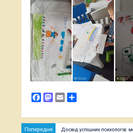
Facebook
Mastodon
Email
Поділитися
Навігація
Попередня
Попередня
Досвід успішних психологів: мо
записів
публікація: