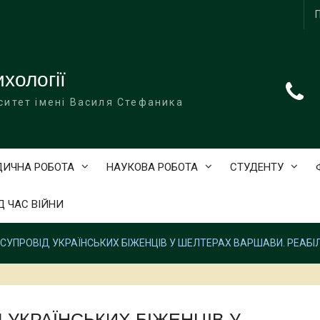
хології
ситет імені Василя Стефаника
ДИЧНА РОБОТА
НАУКОВА РОБОТА
СТУДЕНТУ
Д ЧАС ВІЙНИ
СУПРОВІД УКРАЇНСЬКИХ БІЖЕНЦІВ У ШЕЛТЕРАХ ВАРШАВИ. РЕАБІЛ
 УКРАЇНСЬКИХ БІЖЕНЦІВ У